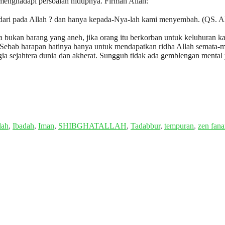
 menghadapi persoalan hidupnya. Firman Allah:
 dari pada Allah ? dan hanya kepada-Nya-lah kami menyembah. (QS. A
a bukan barang yang aneh, jika orang itu berkorban untuk keluhuran ka
 Sebab harapan hatinya hanya untuk mendapatkan ridha Allah semata-m
gia sejahtera dunia dan akherat. Sungguh tidak ada gemblengan mental
lah
,
Ibadah
,
Iman
,
SHIBGHATALLAH
,
Tadabbur
,
tempuran
,
zen fan