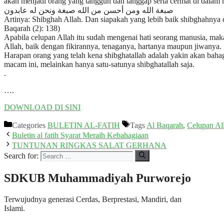
akan menjadi orang yang tangguh dan tanggap serta cermat di dalam
صبغة الله ومن أحسن من الله صبغة ونحن له عابدون
Artinya: Shibghah Allah. Dan siapakah yang lebih baik shibghahnya
Baqarah (2): 138)
Apabila celupan Allah itu sudah mengenai hati seorang manusia, mak
Allah, baik dengan fikirannya, tenaganya, hartanya maupun jiwanya.
Harapan orang yang telah kena shibghatallah adalah yakin akan baha
macam ini, melainkan hanya satu-satunya shibghatallah saja.
.
….
DOWNLOAD DI SINI
Categories
BULETIN AL-FATIH
Tags
Al Baqarah
,
Celupan Al
Buletin al fatih Syarat Meraih Kebahagiaan
TUNTUNAN RINGKAS SALAT GERHANA
Search for:
SDKUB Muhammadiyah Purworejo
Terwujudnya generasi Cerdas, Berprestasi, Mandiri, dan
Islami.