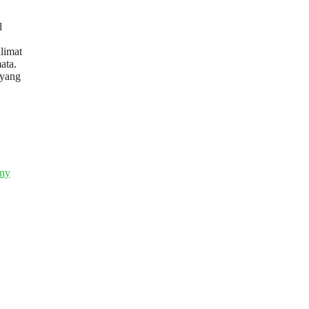
l
limat
ata.
 yang
any