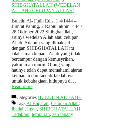
Buletin Al- Fatih Edisi 1.4/1444 –
Jum’at Pahing, 2 Rabiul akhir 1444 /
28 Oktober 2022 Shibghatallah,
artinya wedelan Allah atau celupan
Allah. Adapun yang dimaksud
dengan SHIBGHATALLAH itu
ialah: Iman kepada Allah yang tidak
bercampur dengan kemusyrikan,
yakni iman murni. Orang yang
hatinya telah dapat memahami ajaran
keimanan dan faedah-faedahnya
untuk kebahagiaan hidupnya di …
Read more
Categories
BULETIN AL-FATIH
Tags
Al Baqarah
,
Celupan Allah
,
Ibadah
,
Iman
,
SHIBGHATALLAH
,
Tadabbur
,
tempuran
,
zen fanany