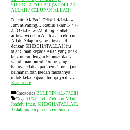
Buletin Al- Fatih Edisi 1.4/1444 –
Jum’at Pahing, 2 Rabiul akhir 1444 /
28 Oktober 2022 Shibghatallah,
artinya wedelan Allah atau celupan
Allah. Adapun yang dimaksud
dengan SHIBGHATALLAH itu
ialah: Iman kepada Allah yang tidak
bercampur dengan kemusyrikan,
yakni iman murni. Orang yang
hatinya telah dapat memahami ajaran
keimanan dan faedah-faedahnya
untuk kebahagiaan hidupnya di …
Read more
Categories
BULETIN AL-FATIH
Tags
Al Baqarah
,
Celupan Allah
,
Ibadah
,
Iman
,
SHIBGHATALLAH
,
Tadabbur
,
tempuran
,
zen fanany