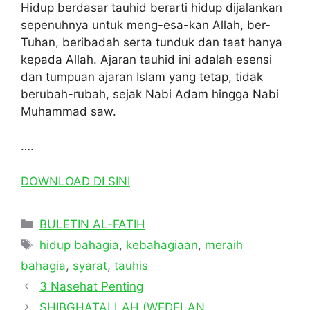
Hidup berdasar tauhid berarti hidup dijalankan
sepenuhnya untuk meng-esa-kan Allah, ber-
Tuhan, beribadah serta tunduk dan taat hanya
kepada Allah. Ajaran tauhid ini adalah esensi
dan tumpuan ajaran Islam yang tetap, tidak
berubah-rubah, sejak Nabi Adam hingga Nabi
Muhammad saw.
….
DOWNLOAD DI SINI
Categories
BULETIN AL-FATIH
Tags
hidup bahagia
,
kebahagiaan
,
meraih
bahagia
,
syarat
,
tauhis
3 Nasehat Penting
SHIBGHATALLAH (WEDELAN