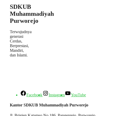
SDKUB
Muhammadiyah
Purworejo
Terwujudnya
generasi
Cerdas,
Berprestasi,
Mandiri,
dan Islami.
Facebook
Instagram
YouTube
Kantor SDKUB Muhammadiyah Purworejo
Jl. Brigjen Katamso No 186, Pangenrejo, Purworejo