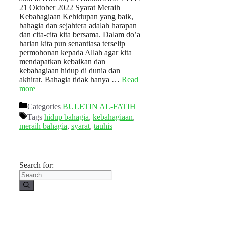
21 Oktober 2022 Syarat Meraih
Kebahagiaan Kehidupan yang baik,
bahagia dan sejahtera adalah harapan
dan cita-cita kita bersama. Dalam do’a
harian kita pun senantiasa terselip
permohonan kepada Allah agar kita
mendapatkan kebaikan dan
kebahagiaan hidup di dunia dan
akhirat. Bahagia tidak hanya …
Read
more
Categories
BULETIN AL-FATIH
Tags
hidup bahagia
,
kebahagiaan
,
meraih bahagia
,
syarat
,
tauhis
Search for: