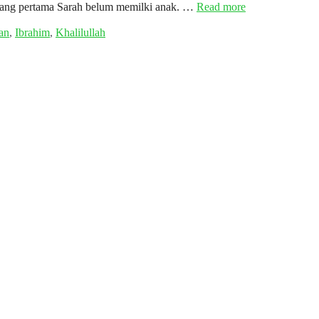
a yang pertama Sarah belum memilki anak. …
Read more
an
,
Ibrahim
,
Khalilullah