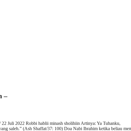
m –
 22 Juli 2022 Robbi hablii minash sholihiin Artinya: Ya Tuhanku,
ang saleh.” (Ash Shaffat/37: 100) Doa Nabi Ibrahim ketika beliau m