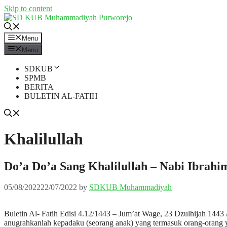
Skip to content
Menu
Menu
SDKUB
SPMB
BERITA
BULETIN AL-FATIH
Khalilullah
Do’a Do’a Sang Khalilullah – Nabi Ibrahi
05/08/2022
22/07/2022
by
SDKUB Muhammadiyah
Buletin Al- Fatih Edisi 4.12/1443 – Jum’at Wage, 23 Dzulhijah 1443 /
anugrahkanlah kepadaku (seorang anak) yang termasuk orang-orang y