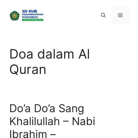
Skip
to
Menu
content
Doa dalam Al
Quran
Do’a Do’a Sang
Khalilullah – Nabi
Ibrahim –