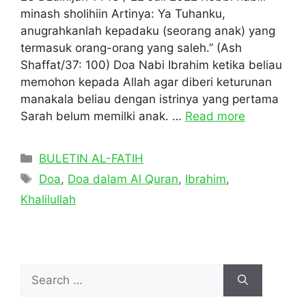
minash sholihiin Artinya: Ya Tuhanku,
anugrahkanlah kepadaku (seorang anak) yang
termasuk orang-orang yang saleh.” (Ash
Shaffat/37: 100) Doa Nabi Ibrahim ketika beliau
memohon kepada Allah agar diberi keturunan
manakala beliau dengan istrinya yang pertama
Sarah belum memilki anak. …
Read more
Categories
BULETIN AL-FATIH
Tags
Doa
,
Doa dalam Al Quran
,
Ibrahim
,
Khalilullah
Search
for: