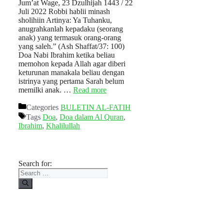
Jum’at Wage, 23 Dzulhijah 1443 / 22
Juli 2022 Robbi hablii minash
sholihiin Artinya: Ya Tuhanku,
anugrahkanlah kepadaku (seorang
anak) yang termasuk orang-orang
yang saleh.” (Ash Shaffat/37: 100)
Doa Nabi Ibrahim ketika beliau
memohon kepada Allah agar diberi
keturunan manakala beliau dengan
istrinya yang pertama Sarah belum
memilki anak. …
Read more
Categories
BULETIN AL-FATIH
Tags
Doa
,
Doa dalam Al Quran
,
Ibrahim
,
Khalilullah
Search for: