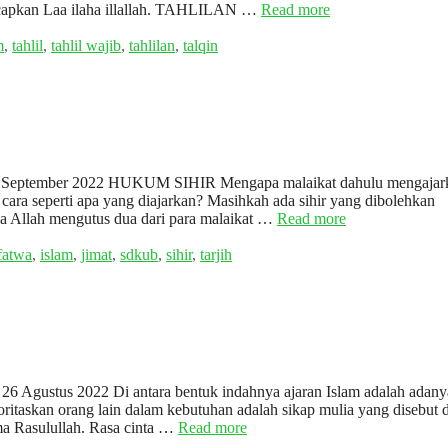
gucapkan Laa ilaha illallah. TAHLILAN …
Read more
m
,
tahlil
,
tahlil wajib
,
tahlilan
,
talqin
 / 16 September 2022 HUKUM SIHIR Mengapa malaikat dahulu mengajar
ara seperti apa yang diajarkan? Masihkah ada sihir yang dibolehkan
a Allah mengutus dua dari para malaikat …
Read more
fatwa
,
islam
,
jimat
,
sdkub
,
sihir
,
tarjih
 26 Agustus 2022 Di antara bentuk indahnya ajaran Islam adalah adany
ritaskan orang lain dalam kebutuhan adalah sikap mulia yang disebut
ama Rasulullah. Rasa cinta …
Read more