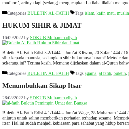
mudhori’, artinya lagi (sedang) mengucapkan La ilaha illallah men
Categories
BULETIN AL-FATIH
Tags
islam
,
kafir
,
mati
,
musli
HUKUM SIHIR & JIMAT
16/09/2022
by
SDKUB Muhammadiyah
Buletin Al- Fatih Edisi 3.2/1444 – Jum’at Kliwon, 20 Safar 1444
sihir kepada manusia, sedangkan sihir hukumnya haram? Metode dan c
sekarang ini? Terima kasih. Memang dijelaskan dalam al-Quran bahw
Categories
BULETIN AL-FATIH
Tags
agama
,
al fatih
,
buletin
,
Menumbuhkan Sikap Itsar
26/08/2022
by
SDKUB Muhammadiyah
Buletin Al- Fatih Edisi 4.1/1444 – Jum’at Wage, 28 Muharram 1444 /
anjuran untuk saling memberikan perhatian terhadap sesama. Memprio
itsar. Hal ini sudah menjadi kebiasaan para sahabat yang hidup bers