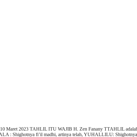
444 / 10 Maret 2023 TAHLIL ITU WAJIB H. Zen Fanany TTAHLIL adala
 Shighotnya fi’il madhi, artinya telah, YUHALLILU: Shighotnya f