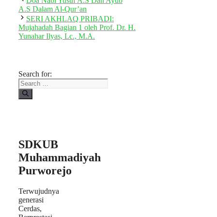
Doa Nabi Yusuf A.S Dan Ayub
A.S Dalam Al-Qur’an
SERI AKHLAQ PRIBADI:
Mujahadah Bagian 1 oleh Prof. Dr. H.
Yunahar Ilyas, Lc., M.A.
Search for:
SDKUB
Muhammadiyah
Purworejo
Terwujudnya
generasi
Cerdas,