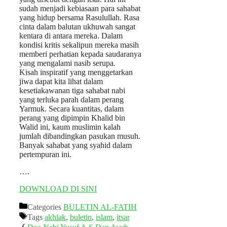
sudah menjadi kebiasaan para sahabat
yang hidup bersama Rasulullah. Rasa
cinta dalam balutan ukhuwah sangat
kentara di antara mereka. Dalam
kondisi kritis sekalipun mereka masih
memberi perhatian kepada saudaranya
yang mengalami nasib serupa.
Kisah inspiratif yang menggetarkan
jiwa dapat kita lihat dalam
kesetiakawanan tiga sahabat nabi
yang terluka parah dalam perang
Yarmuk. Secara kuantitas, dalam
perang yang dipimpin Khalid bin
Walid ini, kaum muslimin kalah
jumlah dibandingkan pasukan musuh.
Banyak sahabat yang syahid dalam
pertempuran ini.
….
DOWNLOAD DI SINI
Categories
BULETIN AL-FATIH
Tags
akhlak
,
buletin
,
islam
,
itsar