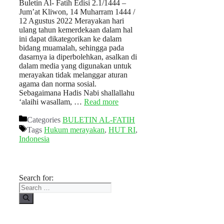
Buletin Al- Fatih Edisi 2.1/1444 –
Jum’at Kliwon, 14 Muharram 1444 /
12 Agustus 2022 Merayakan hari
ulang tahun kemerdekaan dalam hal
ini dapat dikategorikan ke dalam
bidang muamalah, sehingga pada
dasarnya ia diperbolehkan, asalkan di
dalam media yang digunakan untuk
merayakan tidak melanggar aturan
agama dan norma sosial.
Sebagaimana Hadis Nabi shallallahu
‘alaihi wasallam, …
Read more
Categories
BULETIN AL-FATIH
Tags
Hukum merayakan
,
HUT RI
,
Indonesia
Search for: