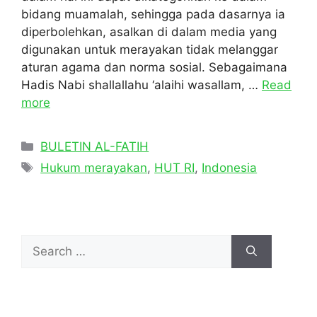
bidang muamalah, sehingga pada dasarnya ia
diperbolehkan, asalkan di dalam media yang
digunakan untuk merayakan tidak melanggar
aturan agama dan norma sosial. Sebagaimana
Hadis Nabi shallallahu ‘alaihi wasallam, …
Read
more
Categories
BULETIN AL-FATIH
Tags
Hukum merayakan
,
HUT RI
,
Indonesia
Search
for: