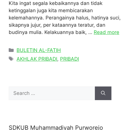
Kita ingat segala kebaikannya dan tidak
ketinggalan juga kita membicarakan
kelemahannya. Perangainya halus, hatinya suci,
sikapnya jujur, per kataannya teratur, dan
budinya mulia. Kelakuannya baik, …
Read more
Categories
BULETIN AL-FATIH
Tags
AKHLAK PRIBADI
,
PRIBADI
Search
for:
SDKUB Muhammadiyah Purworejo