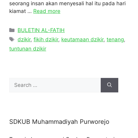
seorang insan akan menyesali hal itu pada hari
kiamat …
Read more
Categories
BULETIN AL-FATIH
Tags
dzikir
,
fikih dzikir
,
keutamaan dzikir
,
tenang
,
tuntunan dzikir
Search
for:
SDKUB Muhammadiyah Purworejo