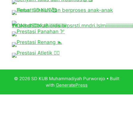
© 2026 SD KUB Muhammadiyah Purworejo
• Built
with
GeneratePress