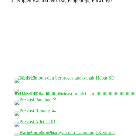
Jl. Brigjen Katamso No 186, Pangenrejo, Purworejo