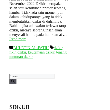
November 2022 Dzikir merupakan
salah satu kebutuhan primer seorang
hamba. Tidak ada satu momen pun
dalam kehidupannya yang ia tidak
membutuhkan dzikir di dalamnya.
Bahkan jika ada waktu terlewat tanpa
dzikir, niscaya seorang insan akan
menyesali hal itu pada hari kiamat …
Read more
Categories
Tags
BULETIN AL-FATIH
dzikir
,
fikih dzikir
,
keutamaan dzikir
,
tenang
,
tuntunan dzikir
Search
for:
SDKUB