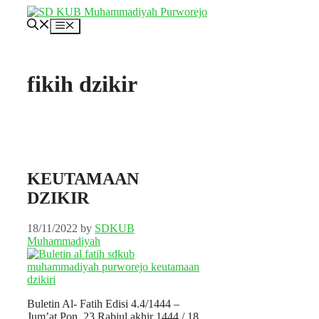
Skip
to
Menu
content
fikih dzikir
KEUTAMAAN
DZIKIR
18/11/2022
by
SDKUB
Muhammadiyah
Buletin Al- Fatih Edisi 4.4/1444 –
Jum’at Pon, 23 Rabiul akhir 1444 / 18