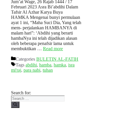
Jum’at Wage, 26 Rajab 1444 / 17
Februari 2023 Asra Bi’abdihi Dalam
Tafsir Al Azhar Karya Buya
HAMKA Mengenai bunyi permulaan
ayat 1 ini, “Maha Suci Dia, Yang telah
mem- perjalankan HAMBANYA di
malam hari”: ‘Abdihi yang berarti
hambaNya ini telah dijadikan alasan
oleh beberapa penafsir lama untuk
membuktikan …
Read more
Categories
BULETIN AL-FATIH
Tags
abdihi
,
hamba
,
hamka
,
isra
mi'raj
,
para nabi
,
tuhan
Search for: