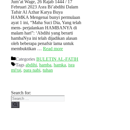
Jum’at Wage, 26 Rajab 1444 / 17
Februari 2023 Asra Bi’abdihi Dalam
Tafsir Al Azhar Karya Buya
HAMKA Mengenai bunyi permulaan
ayat 1 ini, “Maha Suci Dia, Yang telah
mem- perjalankan HAMBANYA di
malam hari”: ‘Abdihi yang berarti
hambaNya ini telah dijadikan alasan
oleh beberapa penafsir lama untuk
membuktikan …
Read more
Categories
BULETIN AL-FATIH
Tags
abdihi
,
hamba
,
hamka
,
isra
mi'raj
,
para nabi
,
tuhan
Search for: