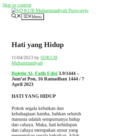
Skip to content
Menu
Hati yang Hidup
11/04/2023
by
SDKUB
Muhammadiyah
Buletin Al- Fatih Edisi
3.9/1444 –
Jum’at Pon, 16 Ramadhan 1444 / 7
April 2023
HATI YANG HIDUP
Pokok segala kebaikan dan
kebahagiaan hamba, bahkan seluruh
manusia adalah sempurnanya hidup
dan cahaya. Maka, hati kehidupan
dan cahaya merupakan unsur yang
menentukan segala kebaikan. Allah