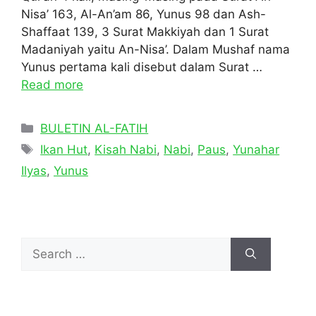
Nisa’ 163, Al-An’am 86, Yunus 98 dan Ash-
Shaffaat 139, 3 Surat Makkiyah dan 1 Surat
Madaniyah yaitu An-Nisa’. Dalam Mushaf nama
Yunus pertama kali disebut dalam Surat …
Read more
Categories
BULETIN AL-FATIH
Tags
Ikan Hut
,
Kisah Nabi
,
Nabi
,
Paus
,
Yunahar
Ilyas
,
Yunus
Search
for: