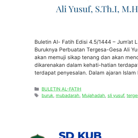
Buletin Al- Fatih Edisi 4.5/1444 – Jum’a
Buruknya Perbuatan Tergesa-Gesa Ali Yus
akan memuji sikap tenang dan akan mencel
dikarenakan dalam kehati-hatian terdap
terdapat penyesalan. Dalam ajaran Islam
Categories
BULETIN AL-FATIH
Tags
buruk
,
mubadarah
,
Mujahadah
,
sli yusuf
,
terge