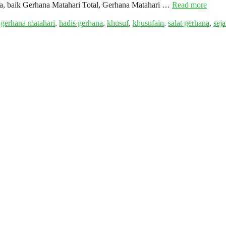
sia, baik Gerhana Matahari Total, Gerhana Matahari …
Read more
,
gerhana matahari
,
hadis gerhana
,
khusuf
,
khusufain
,
salat gerhana
,
sej