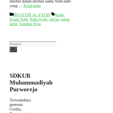
disebut dalam deretan nama Nabi-nabi
yang …
Read more
Categories
Tags
BULETIN AL-FATIH
kisah
,
Kisah Nabi
,
Nabi Ayub
,
qur'an
,
sabar
,
tafsir
,
Yunahar Ilyas
Search
for:
SDKUB
Muhammadiyah
Purworejo
Terwujudnya
generasi
Cerdas,