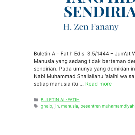
Buletin Al- Fatih Edisi 3.5/1444 – Jum’a
Manusia yang sedang tidak berteman den
sendirian. Pada umunya yang demikian ini
Nabi Muhammad Shallallahu ‘alaihi wa s
setiap manusia itu …
Read more
Categories
BULETIN AL-FATIH
Tags
ghaib
,
jin
,
manusia
,
pesantren muhamamdiyah