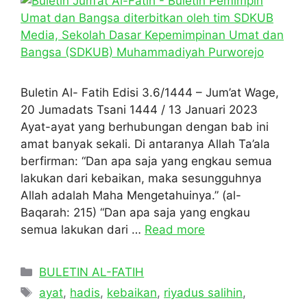
Buletin Al- Fatih Edisi 3.6/1444 – Jum’at Wage,
20 Jumadats Tsani 1444 / 13 Januari 2023
Ayat-ayat yang berhubungan dengan bab ini
amat banyak sekali. Di antaranya Allah Ta’ala
berfirman: “Dan apa saja yang engkau semua
lakukan dari kebaikan, maka sesungguhnya
Allah adalah Maha Mengetahuinya.” (al-
Baqarah: 215) “Dan apa saja yang engkau
semua lakukan dari …
Read more
Categories
BULETIN AL-FATIH
Tags
ayat
,
hadis
,
kebaikan
,
riyadus salihin
,