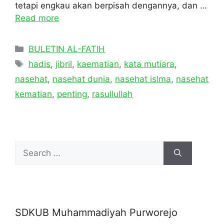
tetapi engkau akan berpisah dengannya, dan …
Read more
Categories
BULETIN AL-FATIH
Tags
hadis
,
jibril
,
kaematian
,
kata mutiara
,
nasehat
,
nasehat dunia
,
nasehat islma
,
nasehat
kematian
,
penting
,
rasullullah
Search
for:
SDKUB Muhammadiyah Purworejo