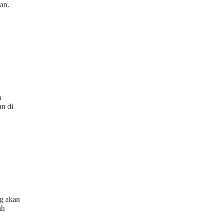
an.
a
an di
ng akan
ah