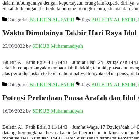
dalam hubungannya dengan kepercayaan orang lain kepada dirinya, se
Sekali-kali jangan dia berkata bohong, mungkir janji, khianat dan l
Categories
BULETIN AL-FATIH
Tags
BULETIN AL FATIH
,
Waktu Dimulainya Takbir Hari Raya Idul
23/06/2022
by
SDKUB Muhammadiyah
Buletin Al- Fatih Edisi 4.11/1443 – Jum’at Legi, 24 Dzulqa’dah 144
adalah memperbanyak membaca tahlil, takbir, tahmid, puasa dan menge
atas perlu dijelaskan terlebih dahulu bahwa ternyata selain pensyaria
Categories
BULETIN AL-FATIH
Tags
BULETIN AL FATIH
,
Potensi Perbedaan Puasa Arafah dan Idul
16/06/2022
by
SDKUB Muhammadiyah
Buletin Al- Fatih Edisi 3.11/1443 – Jum’at Wage, 17 Dzulqa’dah 144
datang, kemungkinan besar akan terjadi perbedaan, terkhusus ant
memulai awal Zulhijjah 1443 H lebih dulu sehari daripada Pemerint