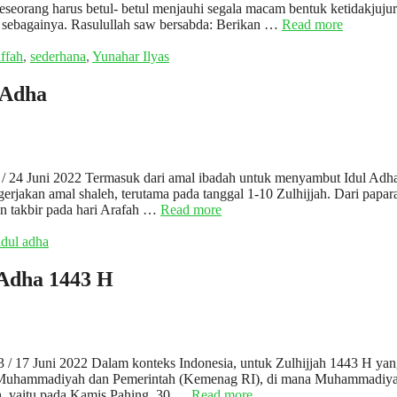
seorang harus betul- betul menjauhi segala macam bentuk ketidakjujur
ain sebagainya. Rasulullah saw bersabda: Berikan …
Read more
iffah
,
sederhana
,
Yunahar Ilyas
 Adha
3 / 24 Juni 2022 Termasuk dari amal ibadah untuk menyambut Idul Adh
rjakan amal shaleh, terutama pada tanggal 1-10 Zulhijjah. Dari papar
tan takbir pada hari Arafah …
Read more
idul adha
 Adha 1443 H
3 / 17 Juni 2022 Dalam konteks Indonesia, untuk Zulhijjah 1443 H ya
ara Muhammadiyah dan Pemerintah (Kemenag RI), di mana Muhammadiy
ah, yaitu pada Kamis Pahing, 30 …
Read more