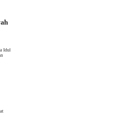
yah
a Idul
an
at