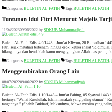
Categories
BULETIN AL-FATIH
Tags
BULETIN AL FATIH
Tuntunan Idul Fitri Menurut Majelis Ta
11/04/2023
09/06/2022
by
SDKUB Muhammadiyah
Buletin Al- Fatih Edisi 4.9/1443 – Jum’at Kliwon, 28 Ramadhan 144
Fitri, sejak matahari terbenam, hingga esok, ketika shalat ‘Id dim
bilangannya dan hendaklah kamu mengagungkan Allah atas petunju
Categories
BULETIN AL-FATIH
Tags
BULETIN AL FATIH
,
Menggembirakan Orang Lain
08/07/2022
09/06/2022
by
SDKUB Muhammadiyah
Buletin Al- Fatih Edisi 1.10/1443 – Jum’at Pahing, 05 Syawal 1443 /
bertanya “Wahai Rasulullah, Islam manakah yang paling utama? ” Ra
tangannya.” (Shahih Bukhari) Maksudnya, bahwa muslim yang pal