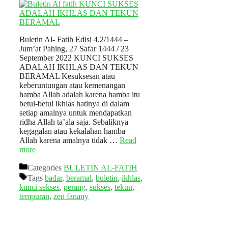
Buletin Al- Fatih Edisi 4.2/1444 –
Jum’at Pahing, 27 Safar 1444 / 23
September 2022 KUNCI SUKSES
ADALAH IKHLAS DAN TEKUN
BERAMAL Kesuksesan atau
keberuntungan atau kemenangan
hamba Allah adalah karena hamba itu
betul-betul ikhlas hatinya di dalam
setiap amalnya untuk mendapatkan
ridha Allah ta’ala saja. Sebaliknya
kegagalan atau kekalahan hamba
Allah karena amalnya tidak …
Read
more
Categories
BULETIN AL-FATIH
Tags
badar
,
beramal
,
buletin
,
ikhlas
,
kunci sekses
,
perang
,
sukses
,
tekun
,
tempuran
,
zen fanany