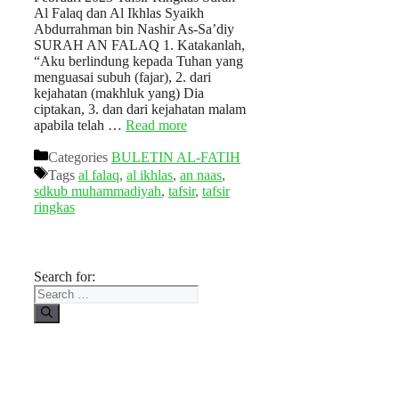
Al Falaq dan Al Ikhlas Syaikh
Abdurrahman bin Nashir As-Sa’diy
SURAH AN FALAQ 1. Katakanlah,
“Aku berlindung kepada Tuhan yang
menguasai subuh (fajar), 2. dari
kejahatan (makhluk yang) Dia
ciptakan, 3. dan dari kejahatan malam
apabila telah …
Read more
Categories
BULETIN AL-FATIH
Tags
al falaq
,
al ikhlas
,
an naas
,
sdkub muhammadiyah
,
tafsir
,
tafsir
ringkas
Search for: