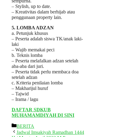
sempurna.
– Stylish, up to date.
– Kreativitas dalam berhijab atau
penggunaan property lain.
5. LOMBA ADZAN
a. Petunjuk khusus
– Peserta adalah siswa TK/anak laki-
laki
– Wajib memakai peci
b. Teknis lomba
– Peserta melafalkan adzan setelah
aba-aba dari juri.
– Peserta tidak perlu membaca doa
setelah adzan
c. Kriteria penilaian lomba
– Makharijul huruf
– Tajwid
– Irama / lagu
DAFTAR SDKUB
MUHAMAMDIYAH DI SINI
Categories
BERITA
Jadwal Imsakiyah Ramadhan 1444