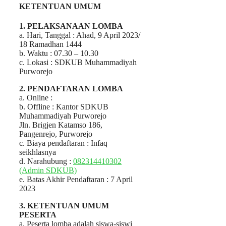
KETENTUAN UMUM
1. PELAKSANAAN LOMBA
a. Hari, Tanggal : Ahad, 9 April 2023/
18 Ramadhan 1444
b. Waktu : 07.30 – 10.30
c. Lokasi : SDKUB Muhammadiyah
Purworejo
2. PENDAFTARAN LOMBA
a. Online :
b. Offline : Kantor SDKUB
Muhammadiyah Purworejo
Jln. Brigjen Katamso 186,
Pangenrejo, Purworejo
c. Biaya pendaftaran : Infaq
seikhlasnya
d. Narahubung :
082314410302
(Admin SDKUB)
e. Batas Akhir Pendaftaran : 7 April
2023
3. KETENTUAN UMUM
PESERTA
a. Peserta lomba adalah siswa-siswi