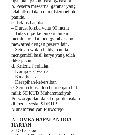
lipat atau papan masing-masing.
b. Peserta mewarnai gambar yang
telah disediakan dan distempel oleh
panitia.
c. Teknis Lomba
– Durasi lomba yaitu 90 menit
– Tidak diperkenankan pinjam
meminjam alat menggambar dan
mewarnai dengan peserta lain.
– Setelah waktu habis, panitia
mengambil hasil karya yang telah
dikerjakan.
d. Kriteria Penilaian
– Komposisi warna
– Kreativitas
– Kerapihan/kebersihan
e. Semua karya lomba menjadi hak
milik SDKUB Muhammadiyah
Purworejo dan dapat dipublikasikan
di media sosial SDKUB
Muhammadiyah Purworejo.
2. LOMBA HAFALAN DOA
HARIAN
a. Daftar doa :