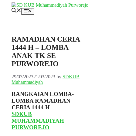
Skip
to
Menu
content
RAMADHAN CERIA
1444 H – LOMBA
ANAK TK SE
PURWOREJO
29/03/2023
21/03/2023
by
SDKUB
Muhammadiyah
RANGKAIAN LOMBA-
LOMBA RAMADHAN
CERIA 1444 H
SDKUB
MUHAMMADIYAH
PURWOREJO