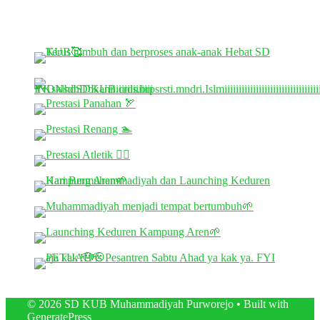
© 2026 SD KUB Muhammadiyah Purworejo
• Built with
GeneratePress