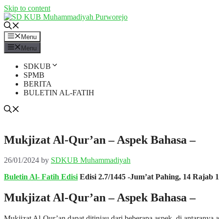
Skip to content
Menu
Menu
SDKUB
SPMB
BERITA
BULETIN AL-FATIH
Mukjizat Al-Qur’an – Aspek Bahasa –
26/01/2024
by
SDKUB Muhammadiyah
Buletin Al- Fatih Edisi
Edisi 2.7/1445 -Jum’at Pahing, 14 Rajab 1
Mukjizat Al-Qur’an – Aspek Bahasa –
Mukjizat Al-Qur’an dapat ditinjau dari beberapa aspek, di antaranya 