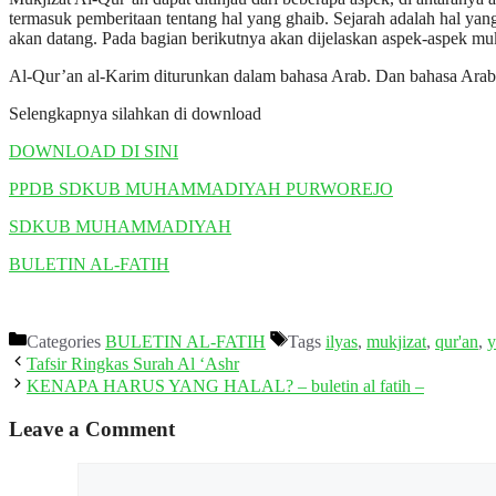
termasuk pemberitaan tentang hal yang ghaib. Sejarah adalah hal yan
akan datang. Pada bagian berikutnya akan dijelaskan aspek-aspek mukj
Al-Qur’an al-Karim diturunkan dalam bahasa Arab. Dan bahasa Ara
Selengkapnya silahkan di download
DOWNLOAD DI SINI
PPDB SDKUB MUHAMMADIYAH PURWOREJO
SDKUB MUHAMMADIYAH
BULETIN AL-FATIH
Categories
BULETIN AL-FATIH
Tags
ilyas
,
mukjizat
,
qur'an
,
y
Tafsir Ringkas Surah Al ‘Ashr
KENAPA HARUS YANG HALAL? – buletin al fatih –
Leave a Comment