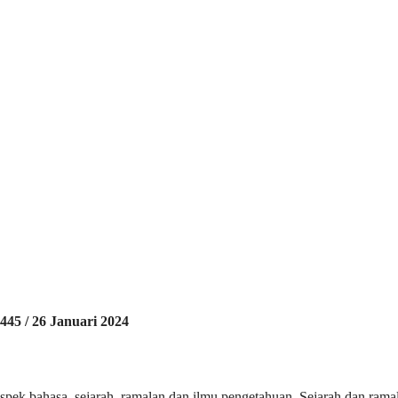
445 / 26 Januari 2024
aspek bahasa, sejarah, ramalan dan ilmu pengetahuan. Sejarah dan rama