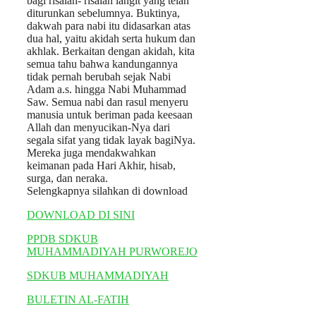
bagi risalah- risalah langit yang telah
diturunkan sebelumnya. Buktinya,
dakwah para nabi itu didasarkan atas
dua hal, yaitu akidah serta hukum dan
akhlak. Berkaitan dengan akidah, kita
semua tahu bahwa kandungannya
tidak pernah berubah sejak Nabi
Adam a.s. hingga Nabi Muhammad
Saw. Semua nabi dan rasul menyeru
manusia untuk beriman pada keesaan
Allah dan menyucikan-Nya dari
segala sifat yang tidak layak bagiNya.
Mereka juga mendakwahkan
keimanan pada Hari Akhir, hisab,
surga, dan neraka.
Selengkapnya silahkan di download
DOWNLOAD DI SINI
PPDB SDKUB
MUHAMMADIYAH PURWOREJO
SDKUB MUHAMMADIYAH
BULETIN AL-FATIH