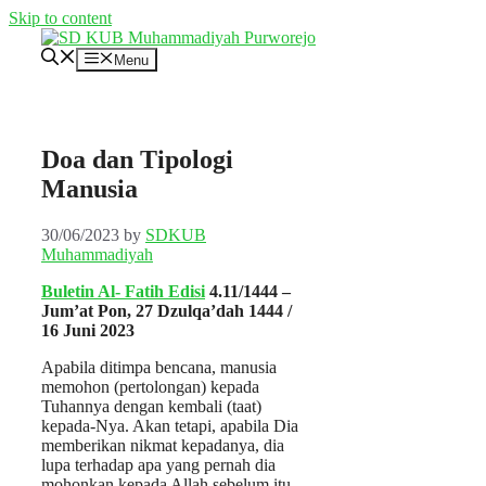
Skip to content
Menu
Doa dan Tipologi
Manusia
30/06/2023
by
SDKUB
Muhammadiyah
Buletin Al- Fatih Edisi
4.11/1444 –
Jum’at Pon, 27 Dzulqa’dah 1444 /
16 Juni 2023
Apabila ditimpa bencana, manusia
memohon (pertolongan) kepada
Tuhannya dengan kembali (taat)
kepada-Nya. Akan tetapi, apabila Dia
memberikan nikmat kepadanya, dia
lupa terhadap apa yang pernah dia
mohonkan kepada Allah sebelum itu