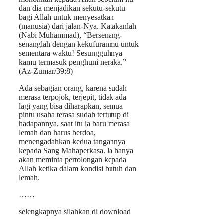
dan dia menjadikan sekutu-sekutu
bagi Allah untuk menyesatkan
(manusia) dari jalan-Nya. Katakanlah
(Nabi Muhammad), “Bersenang-
senanglah dengan kekufuranmu untuk
sementara waktu! Sesungguhnya
kamu termasuk penghuni neraka.”
(Az-Zumar/39:8)
Ada sebagian orang, karena sudah
merasa terpojok, terjepit, tidak ada
lagi yang bisa diharapkan, semua
pintu usaha terasa sudah tertutup di
hadapannya, saat itu ia baru merasa
lemah dan harus berdoa,
menengadahkan kedua tangannya
kepada Sang Mahaperkasa. la hanya
akan meminta pertolongan kepada
Allah ketika dalam kondisi butuh dan
lemah.
……
selengkapnya silahkan di download