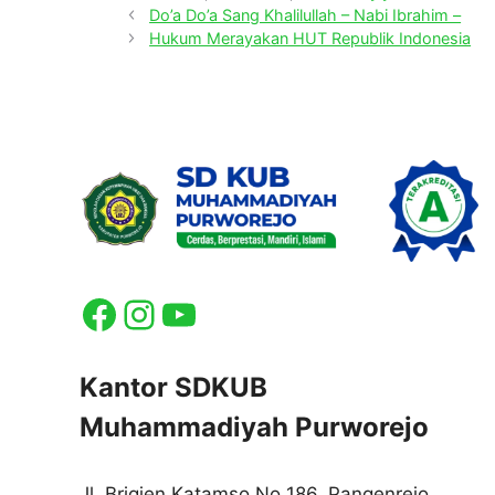
Do’a Do’a Sang Khalilullah – Nabi Ibrahim –
Hukum Merayakan HUT Republik Indonesia
Facebook
Instagram
YouTube
Kantor SDKUB
Muhammadiyah Purworejo
Jl. Brigjen Katamso No 186, Pangenrejo,