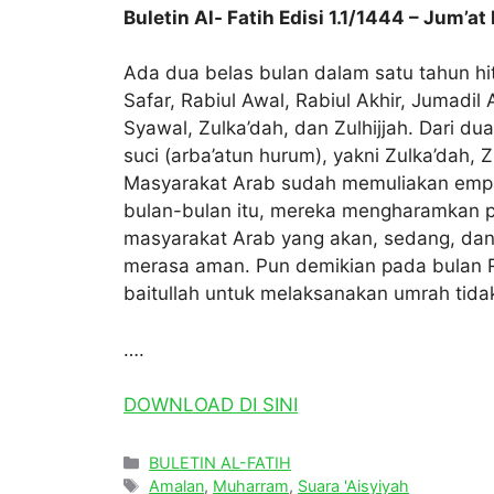
Buletin Al- Fatih Edisi 1.1/1444 – Jum
Ada dua belas bulan dalam satu tahun hit
Safar, Rabiul Awal, Rabiul Akhir, Jumadil
Syawal, Zulka’dah, dan Zulhijjah. Dari du
suci (arba’atun hurum), yakni Zulka’dah, 
Masyarakat Arab sudah memuliakan empa
bulan-bulan itu, mereka mengharamkan p
masyarakat Arab yang akan, sedang, dan 
merasa aman. Pun demikian pada bulan R
baitullah untuk melaksanakan umrah tid
….
DOWNLOAD DI SINI
Categories
BULETIN AL-FATIH
Tags
Amalan
,
Muharram
,
Suara 'Aisyiyah